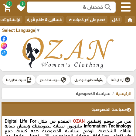
0
0
search
shopping_cart
favorite
home
الكل
خصم على آخر كميات 🔥
فساتين & طقم تنّورة
ترانشكوتات
Select Language
▼
install_mobile
security
commute
emoji_emotions
آراء زبائننا
مناطق التوصيل
سياسة المتجر
تثبيت تطبيقنا
الرئيسية
سياسة الخصوصية
سياسة الخصوصية
visibility
نحن في موقع وتطبيق
OZAN
المقدم من خلال Digital Life For
Information Technology ملتزمون بحماية خصوصيتك وضمان حماية
بياناتك الشخصية. توضح سياسة الخصوصية هذه كيفية جمع
واستخدام ومشاركة وحماية المعلومات التي نحصل عليها من