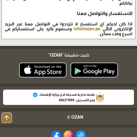
بياناتكم.
الاستفسار والتواصل معنا
اذا كان لديكم اي استفسار لا تترددوا في التواصل معنا عبر البريد
الإلكتروني التالي
info@ozan.ps
وسنقوم بالرد على استفساركم في
اسرع وقت ممكن.
تثبيت تطبيقنا
"OZAN"
verified
علامة تجارية مُسجلة لدى وزارة الإقتصاد
رقم التسجيل: 406271098
arrow_upward
OZAN ©