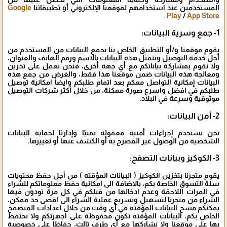
المستخدمين عند استخدامهم لموقعنا الإلكتروني أو تطبيقاتنا
Google
.
Play
/
App Store
1- جمع وسرية البيانات:
يقوم موقعنا و/أو التطبيق الخاص بنا بجمع البيانات من المستخدم من
أجل خدمة التوصيل وتتمثل هذه البيانات بالاسم ورقم الهاتف والعنوان،
ولا نقوم بمشاركة بياناتكم مع أي جهة أخرى، فنحن نعمل على تخزين
ومعالجة هذه البيانات ضمن موقعنا هذا فقط، والغرض من جمع هذه
البيانات إمكانية التواصل معكم بعد اتمام طلبكم وايضاً امكانية توصيل
طلبكم في افضل واسرع صورة ممكنة، من خلال أكثر شركات التوصيل
موثوقية وسرعة في البلاد.
2- أمن البيانات:
نحن نستخدم إجراءات أمنية معقولة تقنيًا وإداريًا لحماية البيانات
الشخصية من الوصول غير المصرح به أو الكشف عنها أو تغييرها.
3- الكوكيز وبيانات التصفح:
يقوم متجرنا بتخزين الكوكيز ( البيانات المؤقته ) من أجل حفظ محتويات
سلة التسوق الخاصة بكم، بالاضافة الى امكانية حفظ معلوماتكم للشراء
في المرات اللاحقة وعدم ادخالها من قبلكم في كل مرة تودون فيها
الشراء من متجرنا لتسهيل وتسريع عملية الشراء الى اقصى حد ممكن،
يمكنكم مسح البيانات المؤقته في أي وقت من خلال اعدادات المتصفح
الخاص بكم، البيانات المؤقته تكون محفوظة على اجهزتكم ولا نحتفظ
بها على موقعنا ولا نشاركها مع أي طرف ثالث، حفاظا على خصوصية